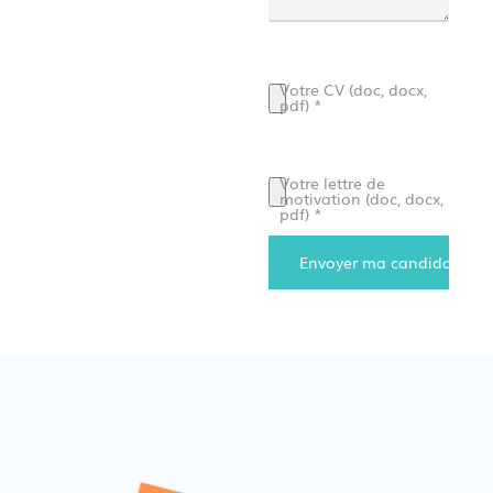
Veuillez laisser ce champ vide.
Votre CV (doc, docx,
pdf) *
Votre lettre de
motivation (doc, docx,
pdf) *