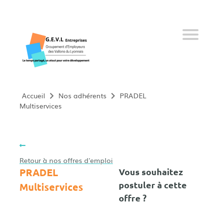
Qui sommes-nous ?
Nos services
Offres d’emploi
Nos adhérents
Accueil
Nos adhérents
PRADEL
Multiservices
Nos salariés
Devenir adhérent
Retour à nos offres d'emploi
PRADEL
Vous souhaitez
Actualités
postuler à cette
Multiservices
offre ?
09 61 34 15 73