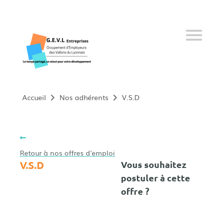
Qui sommes-nous ?
Nos services
Offres d’emploi
Nos adhérents
Accueil
Nos adhérents
V.S.D
Nos salariés
Devenir adhérent
Retour à nos offres d'emploi
V.S.D
Vous souhaitez
postuler à cette
Actualités
offre ?
09 61 34 15 73