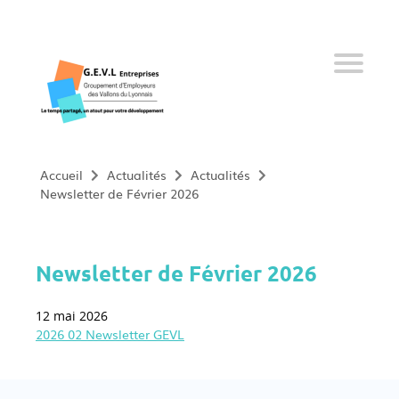
Qui sommes-nous ?
Nos services
Offres d’emploi
Nos adhérents
Accueil
Actualités
Actualités
Newsletter de Février 2026
Nos salariés
Devenir adhérent
Newsletter de Février 2026
12 mai 2026
Actualités
2026 02 Newsletter GEVL
09 61 34 15 73