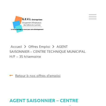
Qui sommes-nous ?
Nos services
Offres d’emploi
Nos adhérents
Accueil
Offres Emploi
AGENT
SAISONNIER – CENTRE TECHNIQUE MUNICIPAL
Nos salariés
H/F – 35 h/semaine
Devenir adhérent
Retour à nos offres d'emploi
Actualités
09 61 34 15 73
AGENT SAISONNIER – CENTRE